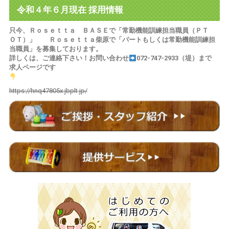
令和４年６月現在 採用情報
只今、Ｒｏｓｅｔｔａ ＢＡＳＥで「常勤機能訓練担当職員（ＰＴ
ＯＴ）」 Ｒｏｓｅｔｔａ柴原で「パートもしくは常勤機能訓練担
当職員」を募集しております。
詳しくは、ご連絡下さい！お問い合わせ
072-747-2933（堤）まで
求人ページです
https://hnq47805x.jbplt.jp/