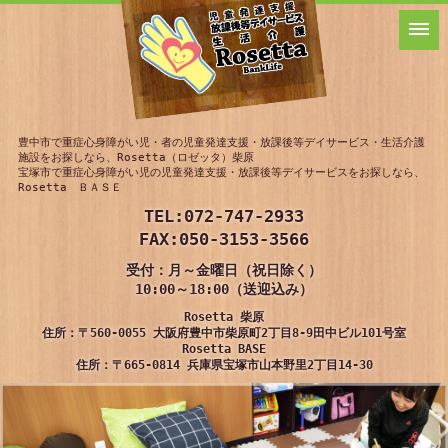
豊中市で重症心身障がい児・者の児童発達支援・放課後等デイサービス・生活介護
施設をお探しなら、Rosetta（ロゼッタ）柴原
宝塚市で重症心身障がい児の児童発達支援・放課後等デイサービスをお探しなら、
Rosetta ＢＡＳＥ
TEL:
072-747-2933
FAX:050-3153-3566
受付：月～金曜日（祝日除く）
10:00～18:00（送迎込み）
Rosetta 柴原
住所：〒560-0055 大阪府豊中市柴原町2丁目8-9田中ビル101号室
Rosetta BASE
住所：〒665-0814 兵庫県宝塚市山本野里2丁目14-30