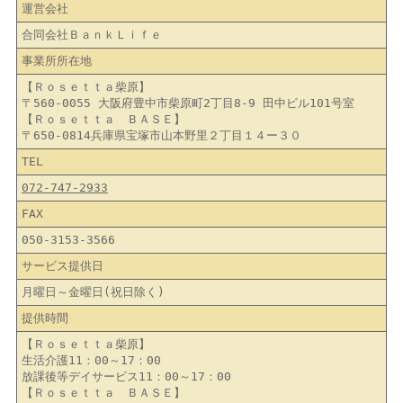
運営会社
合同会社ＢａｎｋＬｉｆｅ
事業所所在地
【Ｒｏｓｅｔｔａ柴原】
〒560-0055 大阪府豊中市柴原町2丁目8-9 田中ビル101号室
【Ｒｏｓｅｔｔａ ＢＡＳＥ】
〒650-0814兵庫県宝塚市山本野里２丁目１４ー３０
TEL
072-747-2933
FAX
050-3153-3566
サービス提供日
月曜日～金曜日(祝日除く)
提供時間
【Ｒｏｓｅｔｔａ柴原】
生活介護11：00～17：00
放課後等デイサービス11：00～17：00
【Ｒｏｓｅｔｔａ ＢＡＳＥ】