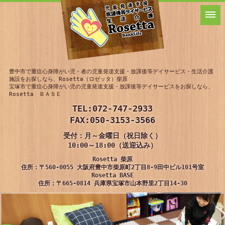
豊中市で重症心身障がい児・者の児童発達支援・放課後等デイサービス・生活介護
施設をお探しなら、Rosetta（ロゼッタ）柴原
宝塚市で重症心身障がい児の児童発達支援・放課後等デイサービスをお探しなら、
Rosetta ＢＡＳＥ
TEL:
072-747-2933
FAX:050-3153-3566
受付：月～金曜日（祝日除く）
10:00～18:00（送迎込み）
Rosetta 柴原
住所：〒560-0055 大阪府豊中市柴原町2丁目8-9田中ビル101号室
Rosetta BASE
住所：〒665-0814 兵庫県宝塚市山本野里2丁目14-30