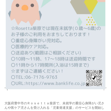
大阪府豊中市のＲｏｓｅｔｔａ柴原で、未就学の重症心身障がい児さ
んや医ケア児さんを受け入れる「児童発達支援」のサービスを開始し