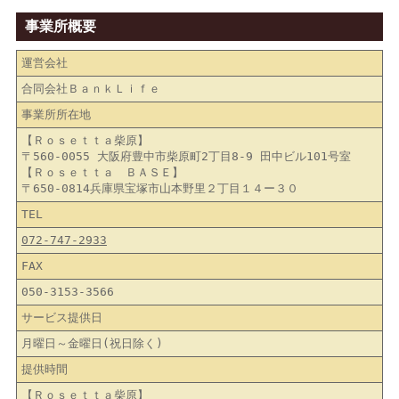
事業所概要
運営会社
合同会社ＢａｎｋＬｉｆｅ
事業所所在地
【Ｒｏｓｅｔｔａ柴原】
〒560-0055 大阪府豊中市柴原町2丁目8-9 田中ビル101号室
【Ｒｏｓｅｔｔａ ＢＡＳＥ】
〒650-0814兵庫県宝塚市山本野里２丁目１４ー３０
TEL
072-747-2933
FAX
050-3153-3566
サービス提供日
月曜日～金曜日(祝日除く)
提供時間
【Ｒｏｓｅｔｔａ柴原】